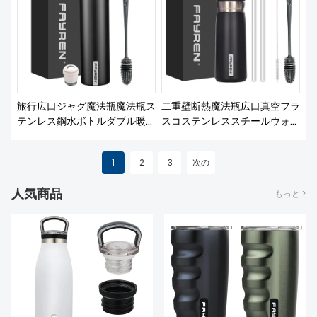
旅行広口ジャグ魔法瓶魔法瓶ス
二重壁断熱魔法瓶広口真空フラ
テンレス鋼水ボトルダブル暖か
スコステンレススチールウォー
い真空カップ水マグ
ターボトル、ストロー蓋とハン
ドル付き
1
2
3
次の
人気商品
もっと >