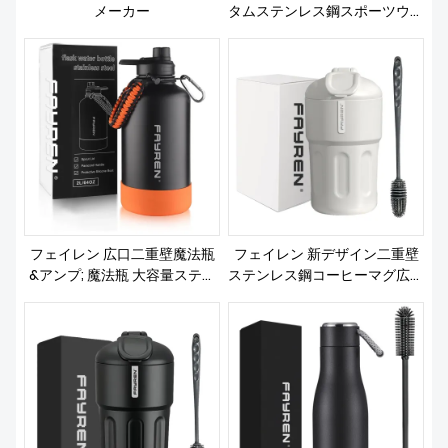
メーカー
タムステンレス鋼スポーツウォ
ーターボトル魔法瓶小さな口真
空断熱魔法瓶ストロー蓋付き
フェイレン 広口二重壁魔法瓶
フェイレン 新デザイン二重壁
&アンプ; 魔法瓶 大容量ステン
ステンレス鋼コーヒーマグ広口
レススチール スポーツウォー
ねじ込み漏れ防止蓋真空断熱魔
ターボトル 3 つの蓋とパラコ
法瓶
ードハンドル付き旅行用