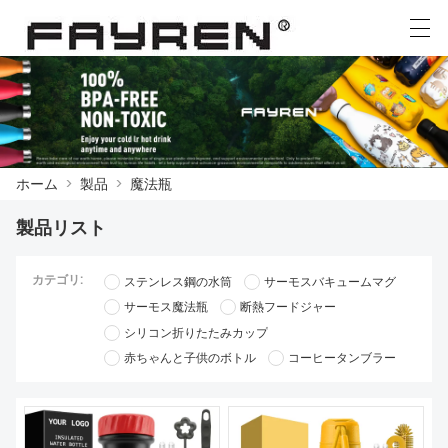
العربية
Deutsch
Ελληνική γλώσσα
English
ホーム
>
製品
>
魔法瓶
ホーム
製品リスト
製品
カテゴリ:
ステンレス鋼の水筒
サーモスバキュームマグ
ニュース
サーモス魔法瓶
断熱フードジャー
ケース
シリコン折りたたみカップ
赤ちゃんと子供のボトル
コーヒータンブラー
工場展示
我々に連絡し