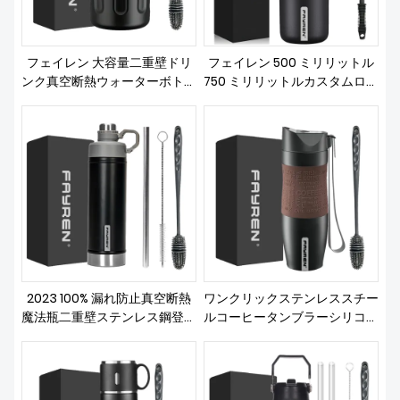
フェイレン 大容量二重壁ドリ
フェイレン 500 ミリリットル
ンク真空断熱ウォーターボトル
750 ミリリットルカスタムロゴ
車のカップ漏れ防止 316 ステン
304 ステンレス鋼断熱スポー
レス鋼コーヒーマグ魔法瓶
ツウォーターボトル漏れ防止二
重壁魔法瓶魔法瓶
2023 100% 漏れ防止真空断熱
ワンクリックステンレススチー
魔法瓶二重壁ステンレス鋼登山
ルコーヒータンブラーシリコン
キャンプドリンク魔法瓶ツアー
スリーブ付き二重壁ウォーター
ウォーターボトル
ボトルプレス漏れ防止蓋魔法瓶
真空マグ