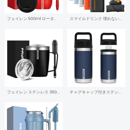
フェイレン 500ml ロータリーノブ蓋コミューターカップ断熱ステンレス鋼こぼれ防止コーヒーマグは飲み物を 24 時間冷たく保ち、12 時間温かく保ちます。
スマイルドリンク 壊れない折りたたみ式シリコンドリンクウェアカスタム折りたたみ式シリコンドリンクスポーツウォーターボトルストロー付き
フェイレン ステンレス 350ml スチール断熱コーヒーマグ ハンドル付き、二重壁真空トラベルマグ、スライド蓋付きタンブラーカップ、正方形カップ本体
チャグキャップ付きステンレス真空断熱水筒