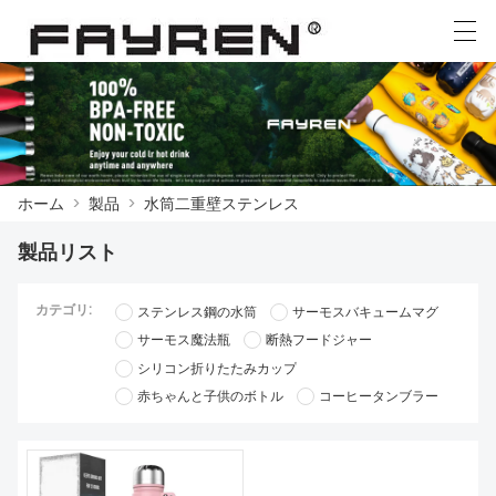
العربية
Deutsch
Ελληνική γλώσσα
English
ホーム
>
製品
>
水筒二重壁ステンレス
ホーム
製品リスト
製品
カテゴリ:
ステンレス鋼の水筒
サーモスバキュームマグ
ニュース
サーモス魔法瓶
断熱フードジャー
ケース
シリコン折りたたみカップ
赤ちゃんと子供のボトル
コーヒータンブラー
工場展示
我々に連絡し