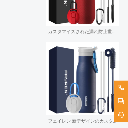
カスタマイズされた漏れ防止世界的なステンレス鋼トリプル真空断熱 セロム 二重壁断熱スポーツウォーターボトル
フェイレン 新デザインのカスタムステンレス鋼スポーツウォーターボトル魔法瓶小さな口真空断熱魔法瓶ストロー蓋付き