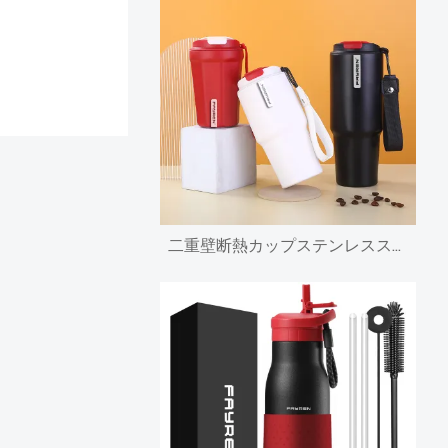
二重壁断熱カップステンレススチールトラベルタンブラーコーヒーマグ、蓋とストラップ付き