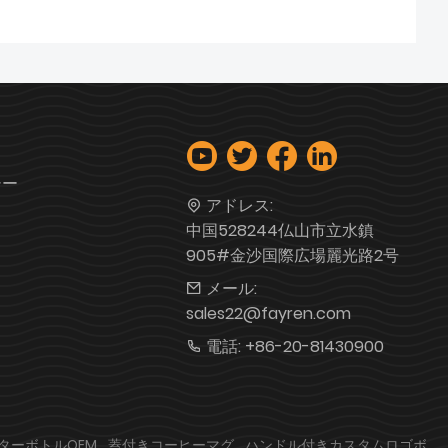
シー
アドレス:
中国528244仏山市立水鎮
905#金沙国際広場麗光路2号
メール:
sales22@fayren.com
電話:
+86-20-81430900
ターボトルOEM
蓋付きコーヒーマグ
ハンドル付きカスタムロゴボ