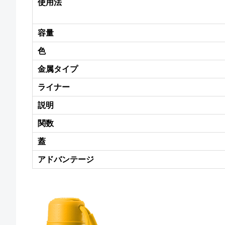
使用法
容量
色
金属タイプ
ライナー
説明
関数
蓋
アドバンテージ