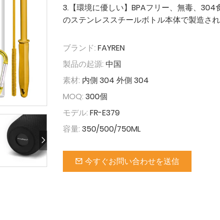
3.【環境に優しい】BPAフリー、無毒、30
のステンレススチールボトル本体で製造され
ブランド:
FAYREN
製品の起源:
中国
素材:
内側 304 外側 304
MOQ:
300個
モデル:
FR-E379
容量:
350/500/750ML
今すぐお問い合わせを送信