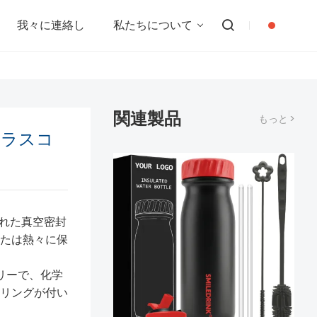
我々に連絡し
私たちについて
関連製品
もっと >
フラスコ
された真空密封
たは熱々に保
フリーで、化学
リングが付い