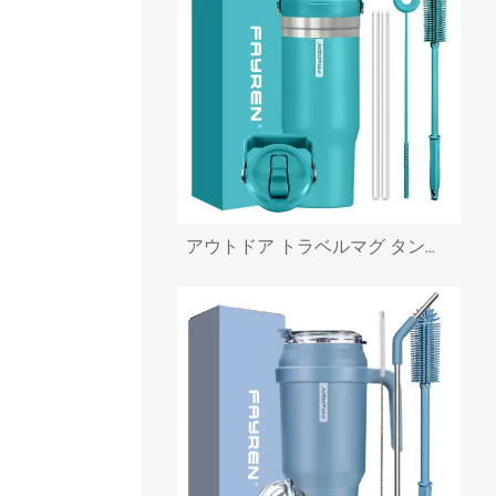
アウトドア トラベルマグ タンブラー 20オンス ステンレススチール 真空断熱マグ ハンドル蓋とストロー付き 断熱コーヒーマグ