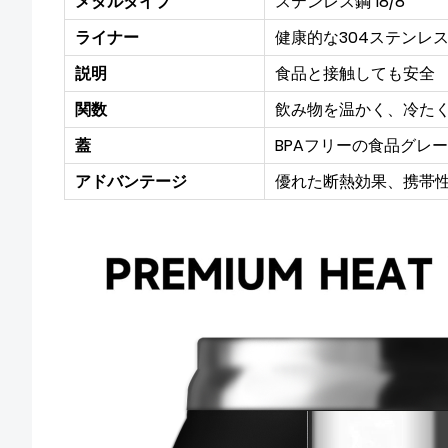
メタルタイプ
ステンレス鋼 18/8
ライナー
健康的な304ステンレ
説明
食品と接触しても安全
関数
飲み物を温かく、冷た
蓋
BPAフリーの食品グレ
アドバンテージ
優れた断熱効果、携帯