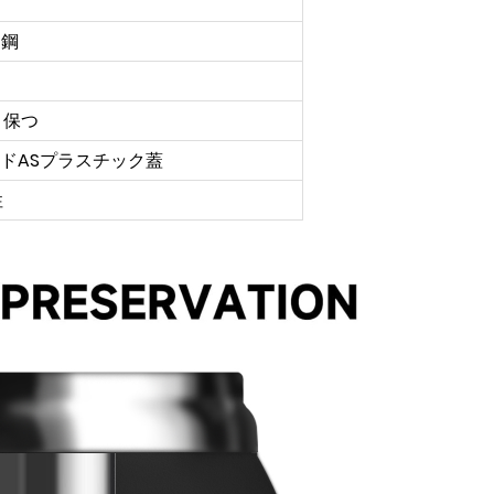
ス鋼
く保つ
ードASプラスチック蓋
性