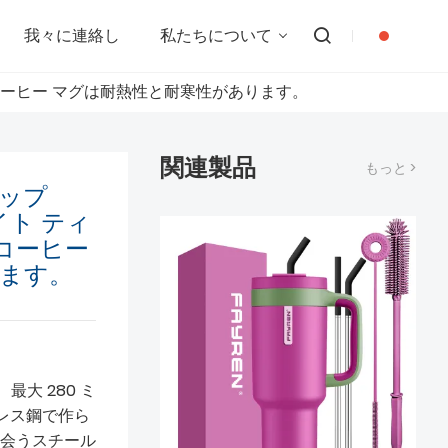
我々に連絡し
私たちについて
ブ コーヒー マグは耐熱性と耐寒性があります。
関連製品
もっと >
カップ
イト ティ
 コーヒー
ます。
最大 280 ミ
ンレス鋼で作ら
会うスチール