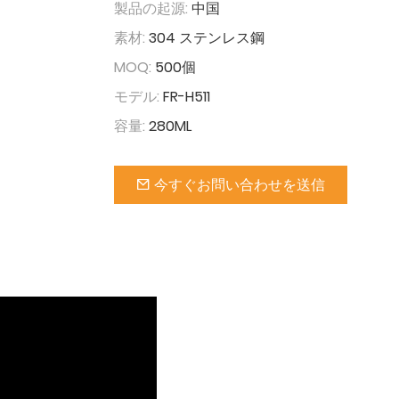
製品の起源:
中国
素材:
304 ステンレス鋼
MOQ:
500個
モデル:
FR-H511
容量:
280ML
今すぐお問い合わせを送信