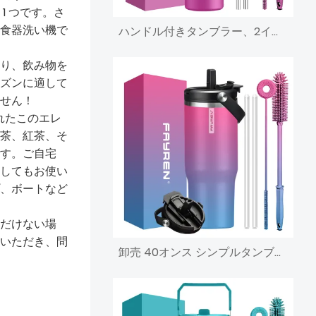
1 つです。さ
食器洗い機で
ハンドル付きタンブラー、2イン1ストローとシップ蓋、漏れ防止、食器洗い機対応、断熱ステンレススチールトラベルコーヒーマグ、34時間冷たさを保ちます
り、飲み物を
ズンに適して
せん！
れたこのエレ
茶、紅茶、そ
す。ご自宅
してもお使い
、ボートなど
だけない場
いただき、問
卸売 40オンス シンプルタンブラー 蓋付き ハンドルとストロー付き 二重壁真空ステンレススチールウォーターボトル 断熱コーヒーカップ