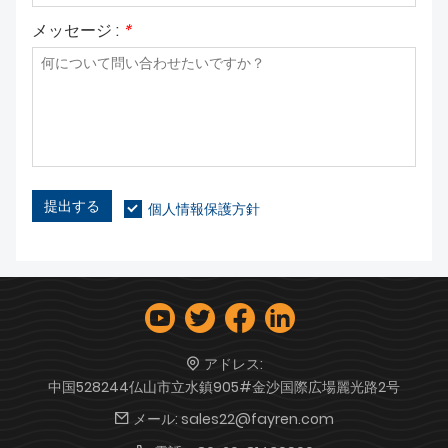
メッセージ :
*
提出する
個人情報保護方針
アドレス:
中国528244仏山市立水鎮905#金沙国際広場麗光路2号
メール:
sales22@fayren.com