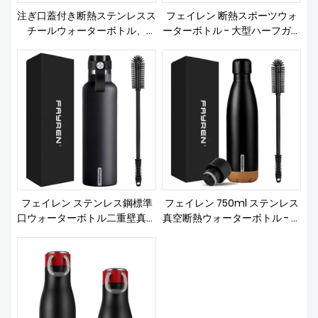
注ぎ口蓋付き断熱ステンレスス
フェイレン 断熱スポーツウォ
チールウォーターボトル、
ーターボトル - 大型ハーフガロ
1200ML/750ML/500ML
ンステンレススチールフラスコ
ウォーターボトル、漏れ防止、
BPAフリー、保冷-24H &アン
プ; 保温-12H
フェイレン ステンレス鋼標準
フェイレン 750ml ステンレス
口ウォーターボトル二重壁真空
真空断熱ウォーターボトル - コ
断熱複数の色をご用意
ルク底の二重壁コーラシェイプ
サーモ - 保冷12時間、保温16時
間 -