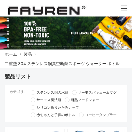
العربية
Deutsch
Ελληνική γλώσσα
English
ホーム
>
製品
>
ホーム
二重壁 304 ステンレス鋼真空断熱スポーツ ウォーター ボトル
製品
製品リスト
ニュース
カテゴリ:
ステンレス鋼の水筒
サーモスバキュームマグ
ケース
サーモス魔法瓶
断熱フードジャー
シリコン折りたたみカップ
工場展示
赤ちゃんと子供のボトル
コーヒータンブラー
我々に連絡し