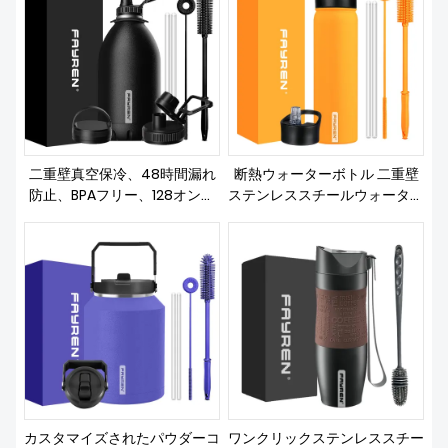
私たちについて
二重壁真空保冷、48時間漏れ
断熱ウォーターボトル 二重壁
防止、BPAフリー、128オンス
ステンレススチールウォーター
大型スポーツステンレススチー
ボトル 広口 ストロー蓋と注ぎ
ルウォータージャグ、ハンドル
口蓋付き 冷たさや温かさを保
ストロー注ぎ口蓋付き
ちます
カスタマイズされたパウダーコ
ワンクリックステンレススチー