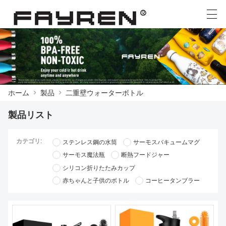
العربية
Deutsch
Ελληνική γλώσσα
English
ホーム
>
製品
>
二重壁ウォーターボトル
ホーム
製品リスト
製品
カテゴリ:
ステンレス鋼の水筒
サーモスバキュームマグ
ニュース
サーモス魔法瓶
断熱フードジャー
ケース
シリコン折りたたみカップ
赤ちゃんと子供のボトル
コーヒータンブラー
工場展示
我々に連絡し