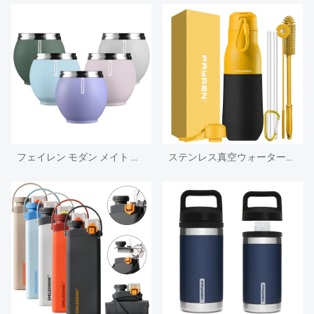
フェイレン モダン メイト カップ 18/8 ステンレススチール メイト ティー カップ - クリエイティブ コーヒー マグは耐熱性と耐寒性があります。
ステンレス真空ウォーターフラスコ魔法瓶