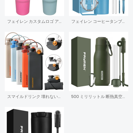
フェイレン カスタムロゴ アマゾン 人気商品 40 オンス スチール タンブラー コーヒー トラベル マグ 保冷 トラベル コーヒー マグ ハンドル付き
フェイレン コーヒータンブラーカップ ハンドルとストロー蓋付き ステンレススチール断熱タンブラー トラベルコーヒーマグ 12時間保温または24時間保冷可能
スマイルドリンク 壊れない折りたたみ式シリコンドリンクウェアカスタム折りたたみ式シリコンドリンクスポーツウォーターボトルストロー付き
500 ミリリットル 断熱真空スポーツ子供用ウォーターボトル ロープハンドル付き