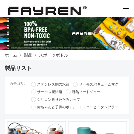
العربية
Deutsch
Ελληνική γλώσσα
English
ホーム
>
製品
>
スポーツボトル
ホーム
製品リスト
製品
カテゴリ:
ステンレス鋼の水筒
サーモスバキュームマグ
ニュース
サーモス魔法瓶
断熱フードジャー
ケース
シリコン折りたたみカップ
赤ちゃんと子供のボトル
コーヒータンブラー
工場展示
我々に連絡し