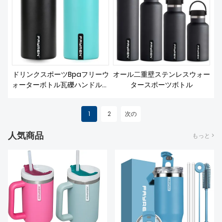
ドリンクスポーツBpaフリーウ
オール二重壁ステンレスウォー
ォーターボトル瓦礫ハンドル付
タースポーツボトル
き
1
2
次の
人気商品
もっと >