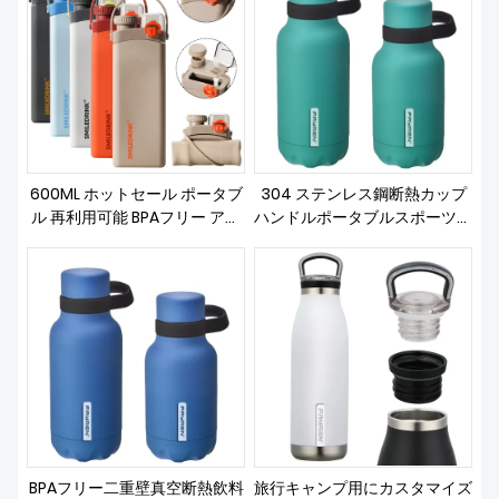
私たちについて
600ML ホットセール ポータブ
304 ステンレス鋼断熱カップ
ル 再利用可能 BPAフリー アウ
ハンドルポータブルスポーツウ
トドア スポーツボトル シリコ
ォーターカップアウトドアスポ
ン 折りたたみ式 タンブラー ウ
ーツウォーターボトル
ォーターボトル ハンドル付き
BPAフリー二重壁真空断熱飲料
旅行キャンプ用にカスタマイズ