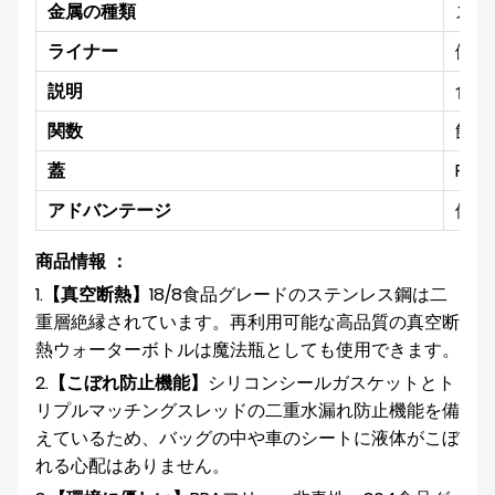
金属の種類
ステン
ライナー
健康
説明
食品
関数
飲み
蓋
PP
アドバンテージ
優れ
商品情報 ：
1.
【真空断熱】
18/8食品グレードのステンレス鋼は二
重層絶縁されています。再利用可能な高品質の真空断
熱ウォーターボトルは魔法瓶としても使用できます。
2.
【こぼれ防止機能】
シリコンシールガスケットとト
リプルマッチングスレッドの二重水漏れ防止機能を備
えているため、バッグの中や車のシートに液体がこぼ
れる心配はありません。