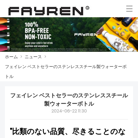
العربية
Deutsch
Ελληνική γλώσσα
English
ホーム
>
ニュース
>
ホーム
フェイレン ベストセラーのステンレススチール製ウォーターボ
製品
トル
ニュース
フェイレン ベストセラーのステンレススチール
ケース
製ウォーターボトル
2024-06-22 11:30
工場展示
"比類のない品質、尽きることのな
我々に連絡し