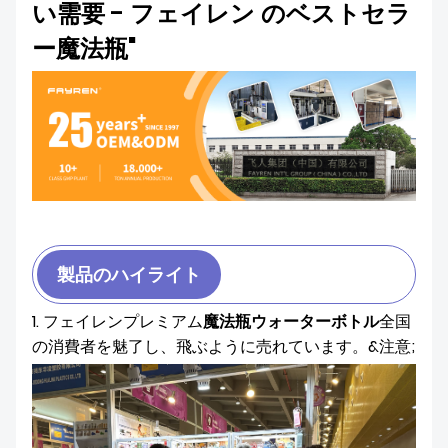
い需要 - フェイレン のベストセラ
私たちについて
ー魔法瓶"
製品のハイライト
1. フェイレンプレミアム
魔法瓶ウォーターボトル
全国
の消費者を魅了し、飛ぶように売れています。&注意;