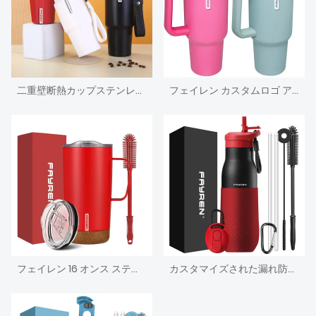
二重壁断熱カップステンレススチールトラベルタンブラーコーヒーマグ、蓋とストラップ付き
フェイレン カスタムロゴ アマゾン 人気商品 40 オンス スチール タンブラー コーヒー トラベル マグ 保冷 トラベル コーヒー マグ ハンドル付き
フェイレン 16 オンス ステンレススチール コーヒーマグ コルク底付き コーヒーマグカップ ​​コーヒーマグ ノンスリップコルク底 コーヒーマグ ハンドル付き
カスタマイズされた漏れ防止世界的なステンレス鋼トリプル真空断熱 セロム 二重壁断熱スポーツウォーターボトル