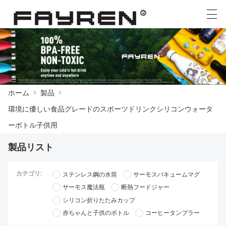
العربية
Deutsch
Ελληνική γλώσσα
English
ホーム
>
製品
>
ホーム
環境に優しい食品グレードのスポーツドリンクシリコンウォータ
製品
ーボトル子供用
ニュース
製品リスト
ケース
カテゴリ:
ステンレス鋼の水筒
サーモスバキュームマグ
サーモス魔法瓶
断熱フードジャー
工場展示
シリコン折りたたみカップ
我々に連絡し
赤ちゃんと子供のボトル
コーヒータンブラー