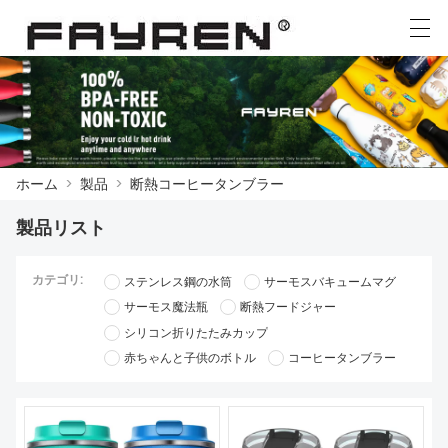
العربية
Deutsch
Ελληνική γλώσσα
English
ホーム
>
製品
>
断熱コーヒータンブラー
ホーム
製品リスト
製品
カテゴリ:
ステンレス鋼の水筒
サーモスバキュームマグ
ニュース
サーモス魔法瓶
断熱フードジャー
ケース
シリコン折りたたみカップ
赤ちゃんと子供のボトル
コーヒータンブラー
工場展示
我々に連絡し