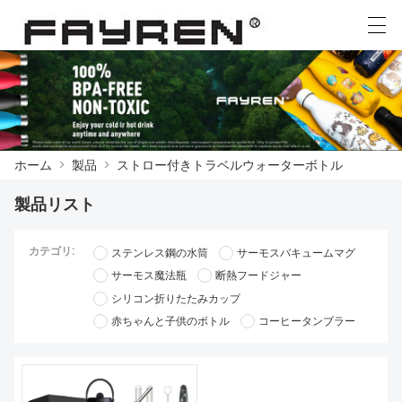
العربية
Deutsch
Ελληνική γλώσσα
English
ホーム
>
製品
>
ストロー付きトラベルウォーターボトル
ホーム
製品リスト
製品
カテゴリ:
ステンレス鋼の水筒
サーモスバキュームマグ
ニュース
サーモス魔法瓶
断熱フードジャー
ケース
シリコン折りたたみカップ
赤ちゃんと子供のボトル
コーヒータンブラー
工場展示
我々に連絡し