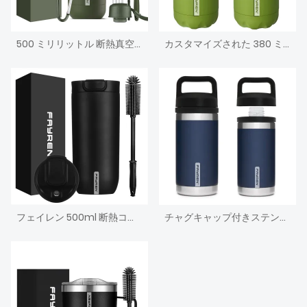
500 ミリリットル 断熱真空スポーツ子供用ウォーターボトル ロープハンドル付き
カスタマイズされた 380 ミリリットル 500 ミリリットル 700 ミリリットル 980 ミリリットルステンレス鋼魔法瓶水ボトル断熱スポーツボトル
フェイレン 500ml 断熱コーヒーマグ プッシュボタン蓋付き - 漏れ防止 再利用可能なトラベルサーモウォーターボトル - 24時間保冷&アンプ;12時間保温
チャグキャップ付きステンレス真空断熱水筒