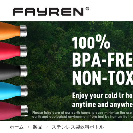
ホーム
>
製品
>
ステンレス製飲料ボトル