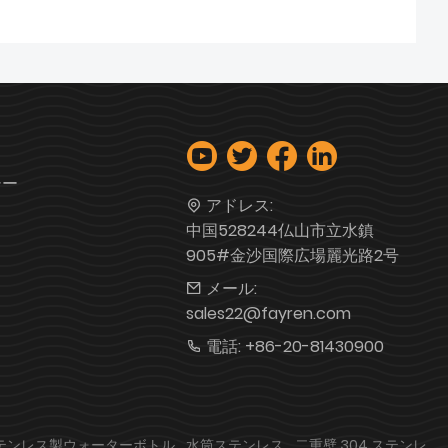
シー
アドレス:
中国528244仏山市立水鎮
905#金沙国際広場麗光路2号
メール:
sales22@fayren.com
電話:
+86-20-81430900
テンレス製ウォーターボトル
水筒ステンレス
二重壁 304 ステンレ