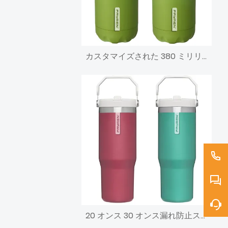
カスタマイズされた 380 ミリリットル 500 ミリリットル 700 ミリリットル 980 ミリリットルステンレス鋼魔法瓶水ボトル断熱スポーツボトル
20 オンス 30 オンス漏れ防止ステンレス鋼真空断熱旅行魔法瓶タンブラーコーヒー車マグハンドルとストローフリップ蓋