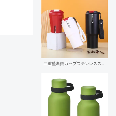
二重壁断熱カップステンレススチールトラベルタンブラーコーヒーマグ、蓋とストラップ付き