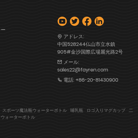
シー
アドレス:
中国528244仏山市立水鎮
905#金沙国際広場麗光路2号
メール:
sales22@fayren.com
電話:
+86-20-81430900
スポーツ魔法瓶ウォーターボトル
哺乳瓶
ロゴ入りマグカップ
二
ツウォーターボトル