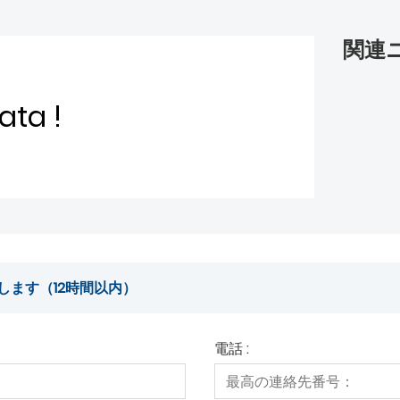
関連
ata !
します（12時間以内）
電話 :